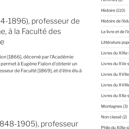
Histoire
(110)
24-1896), professeur de
Histoire de l’éd
e, à la Faculté des
Le livre et de l
le
Littérature pop
Livres du XIXe 
on [1866], décerné par l’Académie
t permet à Eugène Fialon d’obtenir un
Livres du XVe s
seur de Faculté [1869], et d’être élu à
Livres du XVIIe
Livres du XVIII
Livres du XXe s
Montagnes
(3)
Non classé
(2)
1848-1905), professeur
Philo du XIXe s