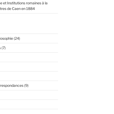
ne et Institutions romaines à la
ttres de Caen en 1884
losophie
(24)
s
(7)
orrespondances
(9)