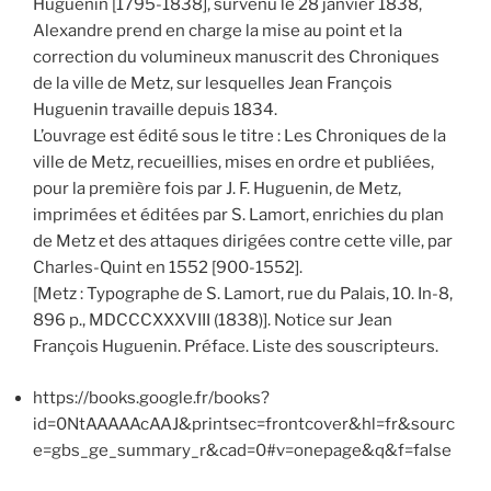
Huguenin [1795-1838], survenu le 28 janvier 1838,
Alexandre prend en charge la mise au point et la
correction du volumineux manuscrit des Chroniques
de la ville de Metz, sur lesquelles Jean François
Huguenin travaille depuis 1834.
L’ouvrage est édité sous le titre : Les Chroniques de la
ville de Metz, recueillies, mises en ordre et publiées,
pour la première fois par J. F. Huguenin, de Metz,
imprimées et éditées par S. Lamort, enrichies du plan
de Metz et des attaques dirigées contre cette ville, par
Charles-Quint en 1552 [900-1552].
[Metz : Typographe de S. Lamort, rue du Palais, 10. In-8,
896 p., MDCCCXXXVIII (1838)]. Notice sur Jean
François Huguenin. Préface. Liste des souscripteurs.
https://books.google.fr/books?
id=0NtAAAAAcAAJ&printsec=frontcover&hl=fr&sourc
e=gbs_ge_summary_r&cad=0#v=onepage&q&f=false