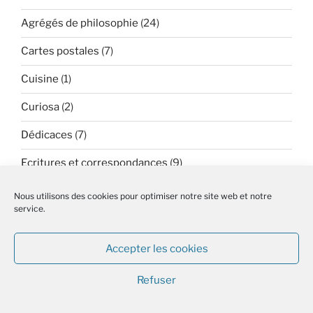
Agrégés de philosophie
(24)
Cartes postales
(7)
Cuisine
(1)
Curiosa
(2)
Dédicaces
(7)
Ecritures et correspondances
(9)
Enfantina
(11)
Nous utilisons des cookies pour optimiser notre site web et notre
service.
Ex-libris
(2)
Femmes
(2)
Accepter les cookies
Histoire
(110)
Refuser
Histoire de l’éducation
(220)