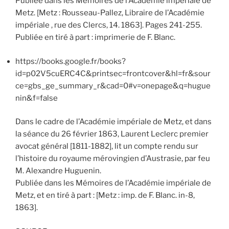
Publiée dans les Mémoires de l’Académie impériale de
Metz. [Metz : Rousseau-Pallez, Libraire de l’Académie
impériale , rue des Clercs, 14. 1863]. Pages 241-255.
Publiée en tiré à part : imprimerie de F. Blanc.
https://books.google.fr/books?
id=p02V5cuERC4C&printsec=frontcover&hl=fr&sour
ce=gbs_ge_summary_r&cad=0#v=onepage&q=hugue
nin&f=false
Dans le cadre de l’Académie impériale de Metz, et dans
la séance du 26 février 1863, Laurent Leclerc premier
avocat général [1811-1882], lit un compte rendu sur
l’histoire du royaume mérovingien d’Austrasie, par feu
M. Alexandre Huguenin.
Publiée dans les Mémoires de l’Académie impériale de
Metz, et en tiré à part : [Metz : imp. de F. Blanc. in-8,
1863].