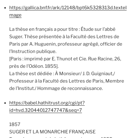
https://gallica.bnf.fr/ark:/12148/bpt6k5328313d.texteI
mage
La thèse en français a pour titre : Étude sur l’abbé
Suger. Thèse présentée à la Faculté des Lettres de
Paris par A. Huguenin, professeur agrégé, officier de
l’Instruction publique.
[Paris : imprimé par E. Thunot et Cie. Rue Racine, 26,
près de l’Odéon. 1855].
La thèse est dédiée : À Monsieur/ J. D. Guigniaut,/
Professeur à la Faculté des Lettres de Paris, Membre
de l’Institut./ Hommage de reconnaissance.
https://babel.hathitrust.org/cgi/pt?
id=hvd.32044012747747&seq=7
1857
SUGER ET LA MONARCHIE FRANÇAISE