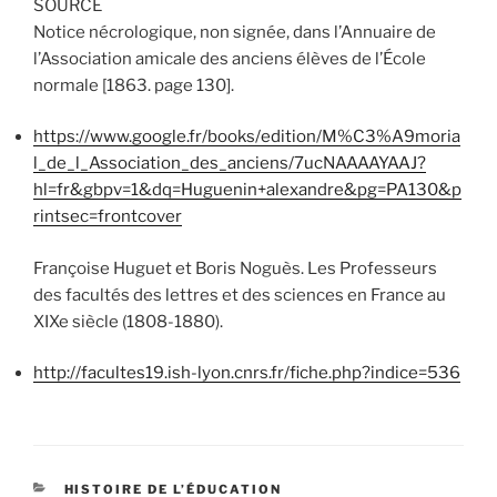
SOURCE
Notice nécrologique, non signée, dans l’Annuaire de
l’Association amicale des anciens élèves de l’École
normale [1863. page 130].
https://www.google.fr/books/edition/M%C3%A9moria
l_de_l_Association_des_anciens/7ucNAAAAYAAJ?
hl=fr&gbpv=1&dq=Huguenin+alexandre&pg=PA130&p
rintsec=frontcover
Françoise Huguet et Boris Noguès. Les Professeurs
des facultés des lettres et des sciences en France au
XIXe siècle (1808-1880).
http://facultes19.ish-lyon.cnrs.fr/fiche.php?indice=536
CATÉGORIES
HISTOIRE DE L’ÉDUCATION