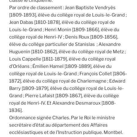
classé le cinquième.
Par ordre de classement : Jean Baptiste Vendryès
[1809-1893], élève du collège royal de Louis-le-Grand ;
Jean Dabas [1810-1878], élève du collège royal de
Louis-le-Grand ; Henri Monin [1809-1866], élève du
collège royal de Henri-IV ; Denis Roux [1809-1856],
élève du collège particulier de Stanislas ; Alexandre
Huguenin [1810-1862], élève du collège royal de Metz ;
Louis Cappelle [1811-1879], élève du collège royal
d’Orléans ; Émilien Hamel [1809-1889], élève du
collège royal de Louis-le-Grand ; François Collet [1806-
1872], élève du collège royal de Charlemagne ; Edward
Barry [1809-1879], élève du collège royal de Louis-le-
Grand ; Pierre Lafaist [1809-1867], élève du collège
royal de Henri-IV. Et Alexandre Desmaroux [1808-
1836].
Ordonnance signée Charles. Par le Roi le ministre
secrétaire d’état au département des Affaires
ecclésiastiques et de l’Instruction publique. Montbel.