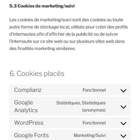
5.3 Cookies de marketing/suivi
Les cookies de marketing/suivi sont des cookies ou toute
autre forme de stockage local, utilisés pour créer des profils
d’internautes afin d’afficher de la publicité ou de suivre
l’internaute sur ce site web ou sur plusieurs sites web dans
des finalités marketing similaires.
6. Cookies placés
Complianz
Fonctionnel
Consent
to
Google
Statistiques, Statistiques
service
Consent
Analytics
(anonymes)
complianz
to
WordPress
Fonctionnel
service
Consent
google-
to
Google Fonts
Marketing/Suivi
analytics
Consent
service