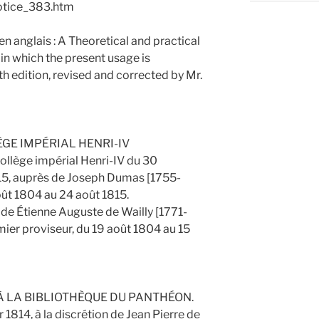
/notice_383.htm
n anglais : A Theoretical and practical
n which the present usage is
h edition, revised and corrected by Mr.
GE IMPÉRIAL HENRI-IV
collège impérial Henri-IV du 30
15, auprès de Joseph Dumas [1755-
août 1804 au 24 août 1815.
é de Étienne Auguste de Wailly [1771-
ier proviseur, du 19 août 1804 au 15
 LA BIBLIOTHÈQUE DU PANTHÉON.
 1814, à la discrétion de Jean Pierre de