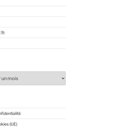
19)
fidentialité
okies (UE)