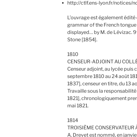
http://ctlf.ens-lyon.fr/notices
L’ouvrage est également édité e
grammar of the French tongue i
displayed… by M. de Lévizac. 9t
Stone [1854].
1810
CENSEUR-ADJOINT AU COLLÈ
Censeur adjoint, au lycée puis 
septembre 1810 au 24 août 18
1837], censeur en titre, du 13 
Travaille sous la responsabilit
1821], chronologiquement prem
mai 1821.
1814
TROISIÈME CONSERVATEUR À
A. Drevet est nommé, en janvier