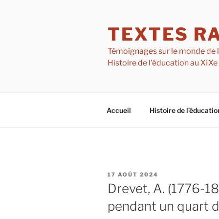
Aller
au
TEXTES R
contenu
principal
Témoignages sur le monde de l'é
Histoire de l'éducation au XIXe
Accueil
Histoire de l’éducatio
PUBLIÉ
17 AOÛT 2024
LE
Drevet, A. (1776-1
pendant un quart d