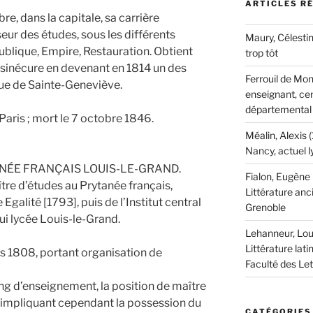
ARTICLES R
e, dans la capitale, sa carrière
eur des études, sous les différents
Maury, Célestin
ublique, Empire, Restauration. Obtient
trop tôt
 sinécure en devenant en 1814 un des
Ferrouil de Mon
que de Sainte-Geneviève.
enseignant, cen
départemental
 Paris ; mort le 7 octobre 1846.
Méalin, Alexis 
Nancy, actuel 
NÉE FRANÇAIS LOUIS-LE-GRAND.
Fialon, Eugène
re d’études au Prytanée français,
Littérature anc
Egalité [1793], puis de l’Institut central
Grenoble
ui lycée Louis-le-Grand.
Lehanneur, Lou
Littérature lati
rs 1808, portant organisation de
Faculté des Le
ang d’enseignement, la position de maître
 impliquant cependant la possession du
CATÉGORIES