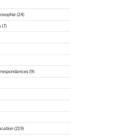
losophie
(24)
s
(7)
orrespondances
(9)
ucation
(219)