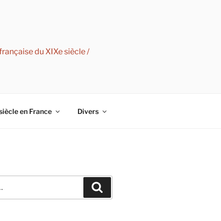
rançaise du XIXe siècle /
siècle en France
Divers
Recherche