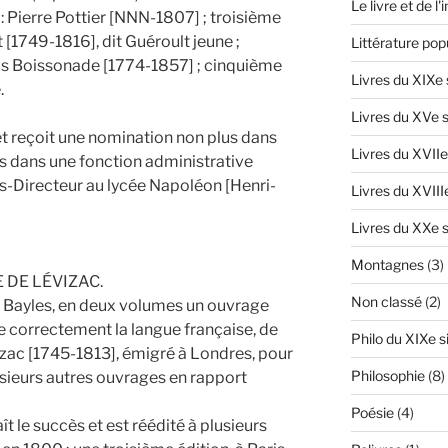
Le livre et de l
: Pierre Pottier [NNN-1807] ; troisième
 [1749-1816], dit Guéroult jeune ;
Littérature pop
ois Boissonade [1774-1857] ; cinquième
Livres du XIXe 
.
Livres du XVe s
t reçoit une nomination non plus dans
Livres du XVIIe
 dans une fonction administrative
s-Directeur au lycée Napoléon [Henri-
Livres du XVIII
Livres du XXe s
Montagnes
(3)
 DE LÉVIZAC.
Non classé
(2)
z Bayles, en deux volumes un ouvrage
rire correctement la langue française, de
Philo du XIXe s
izac [1745-1813], émigré à Londres, pour
Philosophie
(8)
usieurs autres ouvrages en rapport
Poésie
(4)
t le succès et est réédité à plusieurs