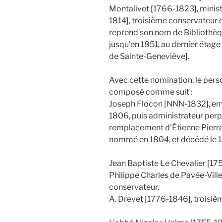
Montalivet [1766-1823], ministr
1814], troisième conservateur 
reprend son nom de Bibliothèqu
jusqu’en 1851, au dernier étag
de Sainte-Geneviève].
Avec cette nomination, le pers
composé comme suit :
Joseph Flocon [NNN-1832], e
1806, puis administrateur per
remplacement d’Étienne Pierr
nommé en 1804, et décédé le 13
Jean Baptiste Le Chevalier [17
Philippe Charles de Pavée-Vill
conservateur.
A. Drevet [1776-1846], troisiè