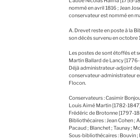
L’abbé Nicolas Halma [1755-18
nommé en avril 1816 ; Jean Jo
conservateur est nommé en ma
A. Drevet reste en poste à la B
son décès survenu en octobre 18
Les postes de sont étoffés et s
Martin Ballard de Lancy [1776
Déjà administrateur-adjoint 
conservateur-administrateur 
Flocon.
Conservateurs : Casimir Bonjou
Louis Aimé Martin [1782-1847]
Frédéric de Brotonne [1797-18
Bibliothécaires : Jean Cohen ; A
Pacaud ; Blanchet ; Taunay ; M
Sous-bibliothécaires : Bouvin ; 