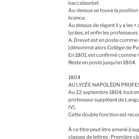
baccalauréat.
Au-dessus se touve la position 
licence.
Au dessus de régent il y a les <
lycées, et enfin les professeurs
A. Drevet est en poste comme 
[dénommé alors Collège de Par
En 1801, est confirmé comme ma
Reste en poste jusqu’en 1804.
1804
AU LYCÉE NAPOLÉON PROFE
Au 22 septembre 1804, tout en
professeur suppléant de Langu
IV].
Cette double fonction est reco
À ce titre peut être amené à sup
classes de lettres : Première cla