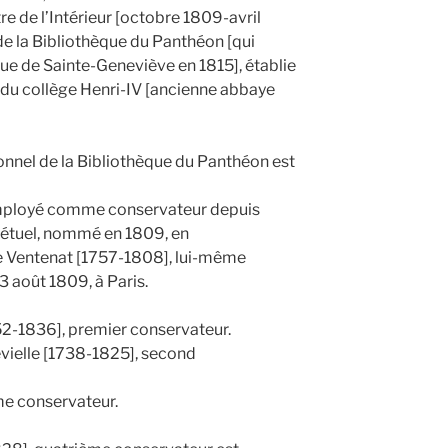
e de l’Intérieur [octobre 1809-avril
de la Bibliothèque du Panthéon [qui
e de Sainte-Geneviève en 1815], établie
e du collège Henri-IV [ancienne abbaye
onnel de la Bibliothèque du Panthéon est
mployé comme conservateur depuis
pétuel, nommé en 1809, en
e Ventenat [1757-1808], lui-même
 août 1809, à Paris.
52-1836], premier conservateur.
evielle [1738-1825], second
me conservateur.