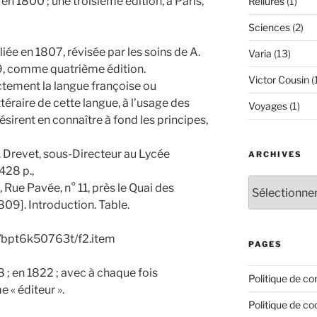
en 1800 ; une troisième édition, à Paris,
Reliures
(1)
Sciences
(2)
iée en 1807, révisée par les soins de A.
Varia
(13)
9, comme quatrième édition.
Victor Cousin
(
rectement la langue françoise ou
éraire de cette langue, à l’usage des
Voyages
(1)
ésirent en connaître à fond les principes,
. Drevet, sous-Directeur au Lycée
ARCHIVES
428 p.,
Archives
, Rue Pavée, n° 11, près le Quai des
809]. Introduction. Table.
148/bpt6k50763t/f2.item
PAGES
8 ; en 1822 ; avec à chaque fois
Politique de con
 « éditeur ».
Politique de co