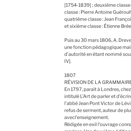
[1754-1839] ; deuxième classe 
classe : Pierre Antoine Guéroult
quatrième classe : Jean Franç
et sixième classe : Étienne Brée
Puis au 30 mars 1806, A. Dreve
une fonction pédagogique mais
d’autorité en étant nommé sou
IV].
1807
RÉVISION DE LA GRAMMAIRE
En 1797, paraît à Londres, che
intitulé L’Art de parler et d’éc
l’abbé Jean Pont Victor de Lév
refus de serment, auteur de pl
avecl’enseignement.
Rédigée en exil l’ouvrage connaî