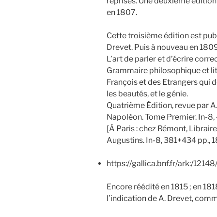
reprises. Une deuxième édition 
en 1807.
Cette troisième édition est publ
Drevet. Puis à nouveau en 180
L’art de parler et d’écrire cor
Grammaire philosophique et litt
François et des Etrangers qui d
les beautés, et le génie.
Quatrième Édition, revue par A
Napoléon. Tome Premier. In-8, 
[À Paris : chez Rémont, Libraire
Augustins. In-8, 381+434 pp., 1
https://gallica.bnf.fr/ark:/12
Encore réédité en 1815 ; en 181
l’indication de A. Drevet, comme