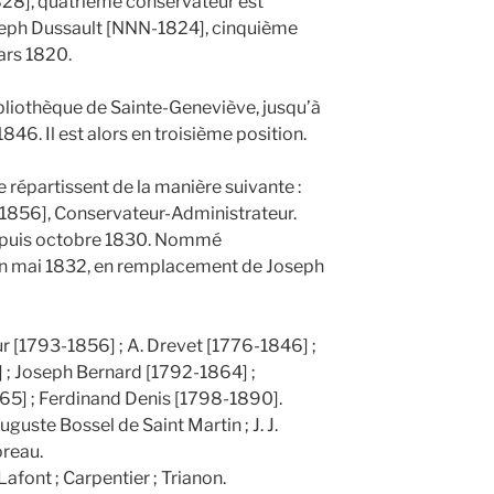
28], quatrième conservateur est
seph Dussault [NNN-1824], cinquième
rs 1820.
ibliothèque de Sainte-Geneviève, jusqu’à
46. Il est alors en troisième position.
e répartissent de la manière suivante :
-1856], Conservateur-Administrateur.
depuis octobre 1830. Nommé
en mai 1832, en remplacement de Joseph
r [1793-1856] ; A. Drevet [1776-1846] ;
 ; Joseph Bernard [1792-1864] ;
65] ; Ferdinand Denis [1798-1890].
uguste Bossel de Saint Martin ; J. J.
oreau.
Lafont ; Carpentier ; Trianon.