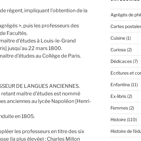
de régent, impliquant l’obtention de la
Agrégés de phi
 agrégés >, puis les professeurs des
Cartes postale
 de Facultés.
Cuisine
(1)
maître d’études à Louis-le-Grand
is] jusqu’au 22 mars 1800.
Curiosa
(2)
ître d’études au Collège de Paris.
Dédicaces
(7)
Ecritures et c
Enfantina
(11)
SSEUR DE LANGUES ANCIENNES.
 retant maître d’études est nommé
Ex-libris
(2)
es anciennes au lycée Napoléon [Henri-
Femmes
(2)
nduite en 1805.
Histoire
(110)
pléer les professeurs en titre des six
Histoire de l’éd
sse (la plus élevée) : Charles Millon