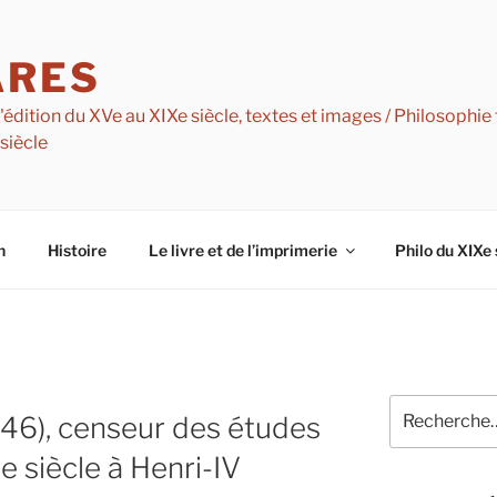
ARES
dition du XVe au XIXe siècle, textes et images / Philosophie f
 siècle
n
Histoire
Le livre et de l’imprimerie
Philo du XIXe 
Recherche
846), censeur des études
pour
:
e siècle à Henri-IV