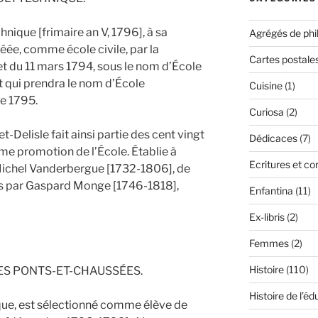
hnique [frimaire an V, 1796], à sa
Agrégés de phi
éée, comme école civile, par la
Cartes postale
t du 11 mars 1794, sous le nom d’École
t qui prendra le nom d’École
Cuisine
(1)
e 1795.
Curiosa
(2)
-Delisle fait ainsi partie des cent vingt
Dédicaces
(7)
ème promotion de l’École. Établie à
Ecritures et c
 Michel Vanderbergue [1732-1806], de
is par Gaspard Monge [1746-1818],
Enfantina
(11)
Ex-libris
(2)
Femmes
(2)
Histoire
(110)
DES PONTS-ET-CHAUSSÉES.
Histoire de l’éd
ique, est sélectionné comme élève de