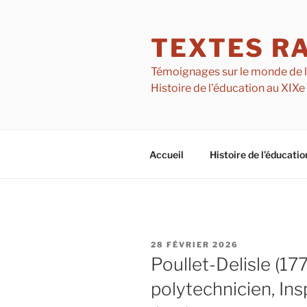
Aller
au
TEXTES R
contenu
principal
Témoignages sur le monde de l'é
Histoire de l'éducation au XIXe
Accueil
Histoire de l’éducatio
PUBLIÉ
28 FÉVRIER 2026
LE
Poullet-Delisle (17
polytechnicien, In