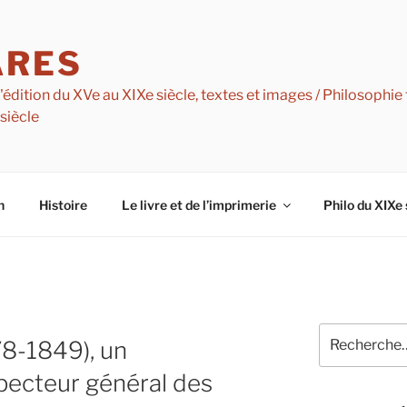
ARES
dition du XVe au XIXe siècle, textes et images / Philosophie f
 siècle
n
Histoire
Le livre et de l’imprimerie
Philo du XIXe 
Recherche
78-1849), un
pour
:
specteur général des