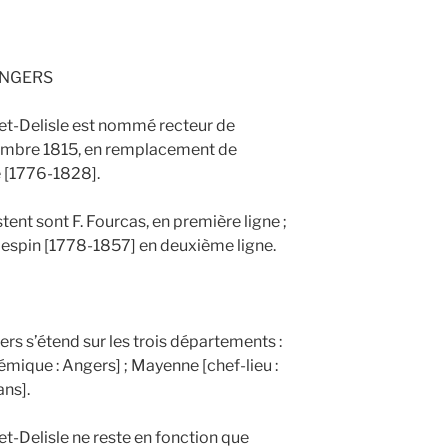
ANGERS
et-Delisle est nommé recteur de
tembre 1815, en remplacement de
 [1776-1828].
tent sont F. Fourcas, en première ligne ;
espin [1778-1857] en deuxième ligne.
rs s’étend sur les trois départements :
mique : Angers] ; Mayenne [chef-lieu :
ans].
t-Delisle ne reste en fonction que