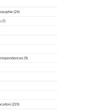
losophie
(24)
s
(7)
orrespondances
(9)
ucation
(219)