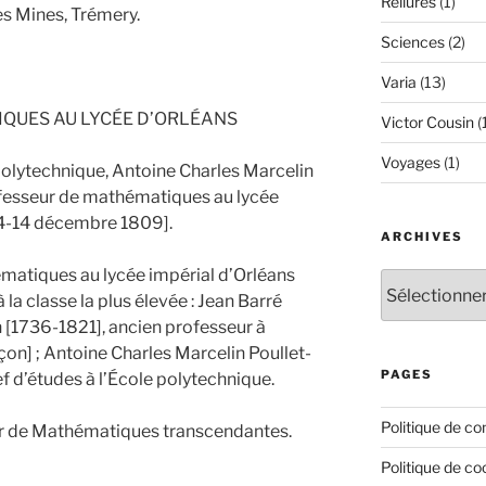
Reliures
(1)
des Mines, Trémery.
Sciences
(2)
Varia
(13)
QUES AU LYCÉE D’ORLÉANS
Victor Cousin
(
Voyages
(1)
polytechnique, Antoine Charles Marcelin
fesseur de mathématiques au lycée
04-14 décembre 1809].
ARCHIVES
matiques au lycée impérial d’Orléans
Archives
à la classe la plus élevée : Jean Barré
n [1736-1821], ancien professeur à
nçon] ; Antoine Charles Marcelin Poullet-
PAGES
f d’études à l’École polytechnique.
Politique de con
ur de Mathématiques transcendantes.
Politique de co