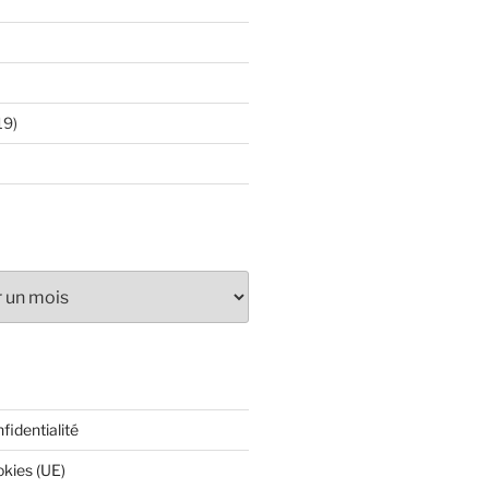
19)
fidentialité
okies (UE)