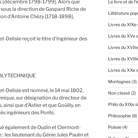
s [décembre 1798-1799]. Alors que
Le livre et de l
 sous la direction de Gaspard Riche de
Littérature pop
ion d’Antoine Chézy [1718-1898],
Livres du XIXe 
Livres du XVe s
-Delisle reçoit le titre d’Ingénieur des
Livres du XVIIe
Livres du XVIII
Livres du XXe s
POLYTECHNIQUE
Montagnes
(3)
et-Delisle est nommé, le 14 mai 1802,
Non classé
(2)
hnique, sur désignation du directeur de
Philo du XIXe s
ainsi que d’Astier et que Goüilly, en
s ingénieurs des Ponts.
Philosophie
(8)
posé également de Oudin et Clermont-
Poésie
(4)
e ; les lieutenant du Génie Jules Paulin et