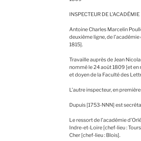
INSPECTEUR DE L’ACADÉMIE
Antoine Charles Marcelin Poull
deuxième ligne, de l’académi
1815].
Travaille auprès de Jean Nicol
nommé le 24 août 1809 [et en
et doyen de la Faculté des Lettr
L’autre inspecteur, en première 
Dupuis [1753-NNN] est secréta
Le ressort de l’académie d’Orlé
Indre-et-Loire [chef-lieu : Tours]
Cher [chef-lieu : Blois].