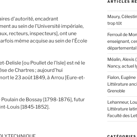
ARTICLES R
Maury, Célestin
ires d’autorité, encadrant
trop tôt
ent au sein de l’Université impériale,
aux, recteurs, inspecteurs], ont une
Ferrouil de Mon
parfois même acquise au sein de l’École
enseignant, cen
départemental
Méalin, Alexis 
-Delisle [ou Poullet de l’Isle] est né le
Nancy, actuel 
cèse de Chartres ; aujourd’hui
ort le 23 août 1849, à Arrou [Eure-et-
Fialon, Eugène
Littérature anc
Grenoble
Poulain de Bossay [1798-1876], futur
Lehanneur, Lou
aint-Louis [1845-1852].
Littérature lati
Faculté des Le
POLYTECHNIQUE.
CATÉGORIES