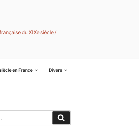
rançaise du XIXe siècle /
siècle en France
Divers
Recherche