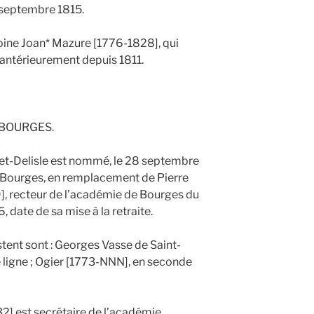
 septembre 1815.
oine Joan* Mazure [1776-1828], qui
 antérieurement depuis 1811.
 BOURGES.
let-Delisle est nommé, le 28 septembre
e Bourges, en remplacement de Pierre
, recteur de l’académie de Bourges du
 date de sa mise à la retraite.
stent sont : Georges Vasse de Saint-
 ligne ; Ogier [1773-NNN], en seconde
2] est secrétaire de l’académie.