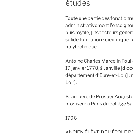
études
Toute une partie des fonctionna
administrativement l’enseignem
puis royale, [inspecteurs génér
solide formation scientifique, 
polytechnique.
Antoine Charles Marcelin Poullet
17 janvier 1778, à Janville [dio
département d’Eure-et-Loir] ; m
Loir].
Beau-père de Prosper Auguste 
proviseur à Paris du collège S
1796
ANCIEN ÉLÈVE DE L’ÉCOLE 