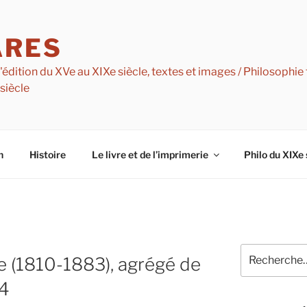
ARES
dition du XVe au XIXe siècle, textes et images / Philosophie f
 siècle
n
Histoire
Le livre et de l’imprimerie
Philo du XIXe 
Recherche
ie (1810-1883), agrégé de
pour
:
34