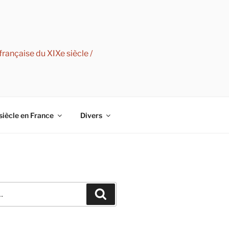
rançaise du XIXe siècle /
siècle en France
Divers
Recherche