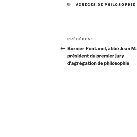
CATÉGORIES
AGRÉGÉS DE PHILOSOPHIE
Navigation
Article
PRÉCÉDENT
de
précédent
Burnier-Fontanel, abbé Jean Ma
président du premier jury
l’article
d’agrégation de philosophie