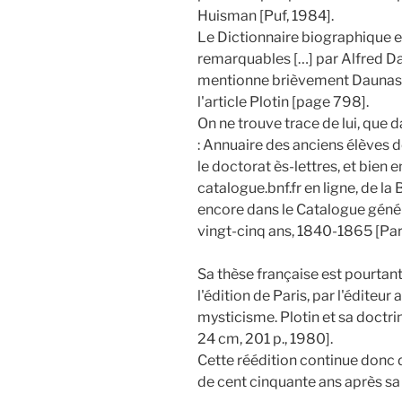
Huisman [Puf, 1984].
Le Dictionnaire biographique 
remarquables […] par Alfred Da
mentionne brièvement Daunas
l'article Plotin [page 798].
On ne trouve trace de lui, que 
: Annuaire des anciens élèves d
le doctorat ès-lettres, et bien 
catalogue.bnf.fr en ligne, de la
encore dans le Catalogue génér
vingt-cinq ans, 1840-1865 [Pari
Sa thèse française est pourtant
l'édition de Paris, par l'éditeur
mysticisme. Plotin et sa doctrin
24 cm, 201 p., 1980].
Cette réédition continue donc de
de cent cinquante ans après sa 