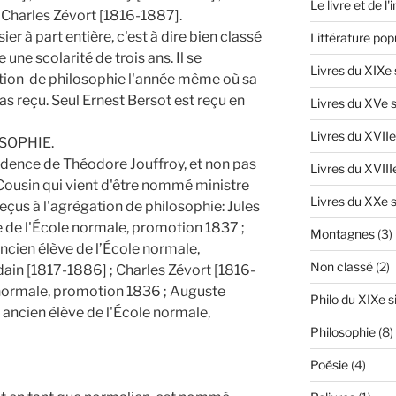
Le livre et de l
; Charles Zévort [1816-1887].
er à part entière, c'est à dire bien classé
Littérature pop
une scolarité de trois ans. Il se
Livres du XIXe 
ation de philosophie l'année même où sa
as reçu. Seul Ernest Bersot est reçu en
Livres du XVe s
Livres du XVIIe
SOPHIE.
idence de Théodore Jouffroy, et non pas
Livres du XVIII
Cousin qui vient d'être nommé ministre
Livres du XXe s
reçus à l'agrégation de philosophie: Jules
e de l'École normale, promotion 1837 ;
Montagnes
(3)
cien élève de l’École normale,
Non classé
(2)
ain [1817-1886] ; Charles Zévort [1816-
 normale, promotion 1836 ; Auguste
Philo du XIXe s
ancien élève de l'École normale,
Philosophie
(8)
Poésie
(4)