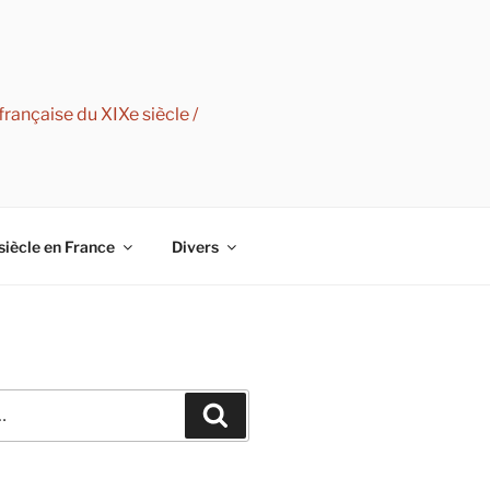
rançaise du XIXe siècle /
siècle en France
Divers
Recherche