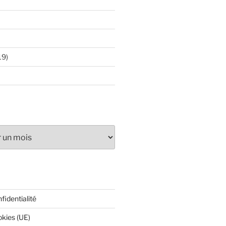
19)
fidentialité
okies (UE)