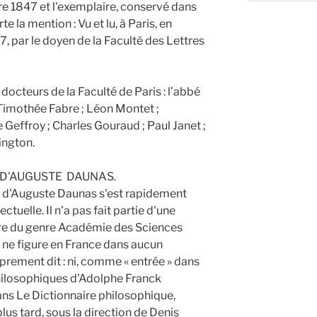
re 1847 et l'exemplaire, conservé dans
e la mention : Vu et lu, à Paris, en
, par le doyen de la Faculté des Lettres
octeurs de la Faculté de Paris : l’abbé
 Timothée Fabre ; Léon Montet ;
Geffroy ; Charles Gouraud ; Paul Janet ;
ington.
 D'AUGUSTE DAUNAS.
r d'Auguste Daunas s'est rapidement
tuelle. Il n'a pas fait partie d'une
re du genre Académie des Sciences
 ne figure en France dans aucun
prement dit : ni, comme « entrée » dans
hilosophiques d'Adolphe Franck
dans Le Dictionnaire philosophique,
lus tard, sous la direction de Denis