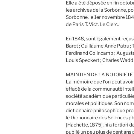
Elle a été déposée en fin octob
les archives de la Sorbonne, port
Sorbonne, le 1er novembre 1847
de Paris T. Vict. Le Clerc.
En 1848, sont également reçus d
Baret ; Guillaume Anne Patru ;
Ferdinand Colincamp ; Auguste 
Louis Speckert ; Charles Wadd
MAINTIEN DE LA NOTORIETÉ
La mémoire que l'on peut avoi
effacé de la communauté intellec
société académique particuliè
morales et politiques. Son nom
dictionnaire philosophique pro
le Dictionnaire des Sciences p
[Hachette, 1875], ni a fortiori 
publié un peu plus de cent ans p