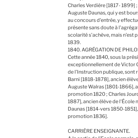
Charles Verdière [1817- 1899] 
Auguste Daunas, qui y est boursi
au concours d'entrée, y effectue 
présente sans doute à l'agrég
scolarité s'achève, mais n'est p
1839.
1840. AGRÉGATION DE PHILO
Cette année 1840, sous la prés
exceptionnellement de Victor 
de l'Instruction publique, sont 
Barni [1818-1878], ancien élèv
Auguste Walras [1801-1866], an
promotion 1820 ; Charles Jourd
1887], ancien élève de l'École
Daunas [1814-vers 1850-1851], 
promotion 1836].
CARRIÈRE ENSEIGNANTE.