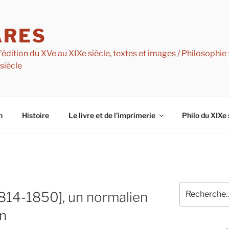
ARES
dition du XVe au XIXe siècle, textes et images / Philosophie f
 siècle
n
Histoire
Le livre et de l’imprimerie
Philo du XIXe 
Recherche
814-1850], un normalien
pour
:
in