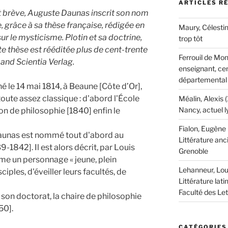
ARTICLES R
t brève, Auguste Daunas inscrit son nom
e, grâce à sa thèse française, rédigée en
Maury, Célestin
sur le mysticisme. Plotin et sa doctrine,
trop tôt
e thèse est rééditée plus de cent-trente
Ferrouil de Mon
mand Scientia Verlag.
enseignant, cen
départemental
é le 14 mai 1814, à Beaune [Côte d’Or],
toute assez classique : d'abord l'École
Méalin, Alexis 
Nancy, actuel 
on de philosophie [1840] enfin le
Fialon, Eugène
Daunas est nommé tout d'abord au
Littérature anc
-1842]. Il est alors décrit, par Louis
Grenoble
mme un personnage « jeune, plein
Lehanneur, Lou
ciples, d'éveiller leurs facultés, de
Littérature lati
Faculté des Le
son doctorat, la chaire de philosophie
50].
CATÉGORIES