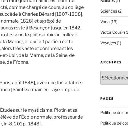
 et en tant que normalien, est nommé
Reliures
(1)
ffecté, comme chargé de cours, au collège
Sciences
(2)
l succède à Charles Bénard [1807-1898],
le normale [1828] et agrégé de
Varia
(13)
Daunas reste à Besançon jusqu'en 1842.
Victor Cousin
(
 professeur de philosophie au collège
a Marne], et qui fait partie à cette
Voyages
(1)
 alors très vaste et comprenant les
et-Loir, de la Marne, de la Seine, de
e, de l'Yonne.
ARCHIVES
Archives
aris, août 1848], avec une thèse latine :
nda [Saint Germain en Laye : impr. de
PAGES
: Études sur le mysticisme. Plotin et sa
Politique de con
 élève de l'École normale, professeur de
Politique de co
, in-8, 201 p., 1848].