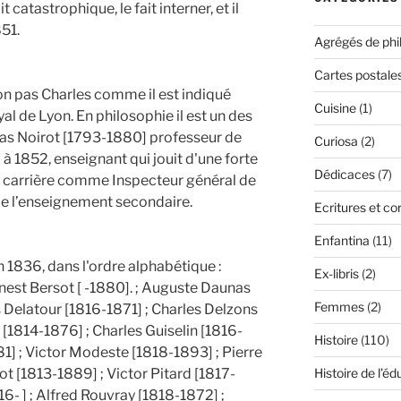
 catastrophique, le fait interner, et il
51.
Agrégés de phi
Cartes postale
n pas Charles comme il est indiqué
Cuisine
(1)
yal de Lyon. En philosophie il est un des
ias Noirot [1793-1880] professeur de
Curiosa
(2)
à 1852, enseignant qui jouit d'une forte
Dédicaces
(7)
sa carrière comme Inspecteur général de
de l’enseignement secondaire.
Ecritures et c
Enfantina
(11)
n 1836, dans l'ordre alphabétique :
Ex-libris
(2)
nest Bersot [ -1880]. ; Auguste Daunas
Femmes
(2)
 Delatour [1816-1871] ; Charles Delzons
 [1814-1876] ; Charles Guiselin [1816-
Histoire
(110)
1] ; Victor Modeste [1818-1893] ; Pierre
ot [1813-1889] ; Victor Pitard [1817-
Histoire de l’éd
16- ] ; Alfred Rouvray [1818-1872] ;