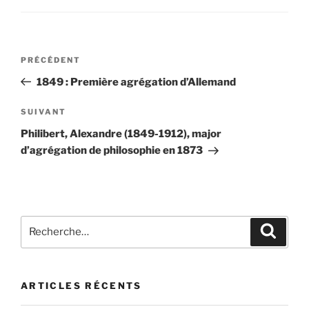
Navigation
Article
PRÉCÉDENT
de
précédent
1849 : Première agrégation d’Allemand
l’article
Article
SUIVANT
suivant
Philibert, Alexandre (1849-1912), major
d’agrégation de philosophie en 1873
Recherche
Recher
pour
:
ARTICLES RÉCENTS