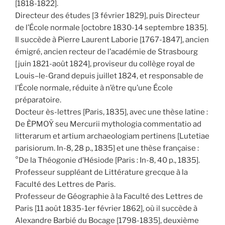
[1818-1822].
Directeur des études [3 février 1829], puis Directeur
de l’École normale [octobre 1830-14 septembre 1835].
Il succède à Pierre Laurent Laborie [1767-1847], ancien
émigré, ancien recteur de l’académie de Strasbourg
[juin 1821-août 1824], proviseur du collège royal de
Louis–le-Grand depuis juillet 1824, et responsable de
l’École normale, réduite à n’être qu’une École
préparatoire.
Docteur ès-lettres [Paris, 1835], avec une thèse latine :
De ÈPMOỸ seu Mercurii mythologia commentatio ad
litterarum et artium archaeologiam pertinens [Lutetiae
parisiorum. In-8, 28 p., 1835] et une thèse française :
°De la Théogonie d’Hésiode [Paris : In-8, 40 p., 1835].
Professeur suppléant de Littérature grecque à la
Faculté des Lettres de Paris.
Professeur de Géographie à la Faculté des Lettres de
Paris [11 août 1835-1er février 1862], où il succède à
Alexandre Barbié du Bocage [1798-1835], deuxième