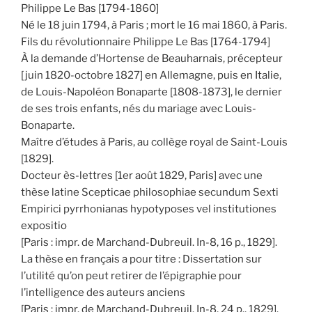
Philippe Le Bas [1794-1860]
Né le 18 juin 1794, à Paris ; mort le 16 mai 1860, à Paris.
Fils du révolutionnaire Philippe Le Bas [1764-1794]
À la demande d’Hortense de Beauharnais, précepteur
[juin 1820-octobre 1827] en Allemagne, puis en Italie,
de Louis-Napoléon Bonaparte [1808-1873], le dernier
de ses trois enfants, nés du mariage avec Louis-
Bonaparte.
Maître d’études à Paris, au collège royal de Saint-Louis
[1829].
Docteur ès-lettres [1er août 1829, Paris] avec une
thèse latine Scepticae philosophiae secundum Sexti
Empirici pyrrhonianas hypotyposes vel institutiones
expositio
[Paris : impr. de Marchand-Dubreuil. In-8, 16 p., 1829].
La thèse en français a pour titre : Dissertation sur
l’utilité qu’on peut retirer de l’épigraphie pour
l’intelligence des auteurs anciens
[Paris : impr. de Marchand-Dubreuil. In-8, 24 p., 1829].