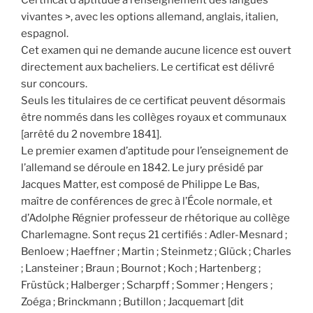
Certificat d’aptitude à l’enseignement des langues
vivantes >, avec les options allemand, anglais, italien,
espagnol.
Cet examen qui ne demande aucune licence est ouvert
directement aux bacheliers. Le certificat est délivré
sur concours.
Seuls les titulaires de ce certificat peuvent désormais
être nommés dans les collèges royaux et communaux
[arrêté du 2 novembre 1841].
Le premier examen d’aptitude pour l’enseignement de
l’allemand se déroule en 1842. Le jury présidé par
Jacques Matter, est composé de Philippe Le Bas,
maître de conférences de grec à l’École normale, et
d’Adolphe Régnier professeur de rhétorique au collège
Charlemagne. Sont reçus 21 certifiés : Adler-Mesnard ;
Benloew ; Haeffner ; Martin ; Steinmetz ; Glück ; Charles
; Lansteiner ; Braun ; Bournot ; Koch ; Hartenberg ;
Früstück ; Halberger ; Scharpff ; Sommer ; Hengers ;
Zoéga ; Brinckmann ; Butillon ; Jacquemart [dit