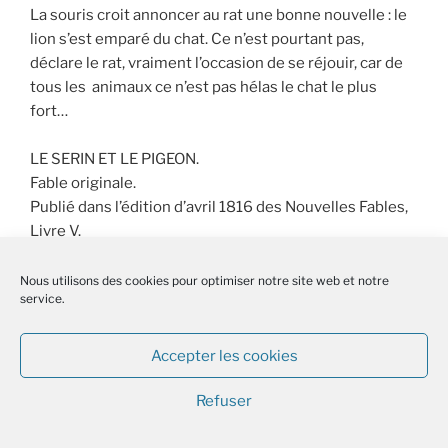
La souris croit annoncer au rat une bonne nouvelle : le
lion s’est emparé du chat. Ce n’est pourtant pas,
déclare le rat, vraiment l’occasion de se réjouir, car de
tous les animaux ce n’est pas hélas le chat le plus
fort…
LE SERIN ET LE PIGEON.
Fable originale.
Publié dans l’édition d’avril 1816 des Nouvelles Fables,
Livre V.
Le pigeon se moque fort du serin pris au piège. Mais, …
Nous utilisons des cookies pour optimiser notre site web et notre
service.
lui aussi se fait prendre.
Moralité :
« Petit pigeon, tu dois apprendre
Accepter les cookies
À ne point te moquer d’autrui,
Puisque tu peux, tout comme lui,
Refuser
À même jeu te laisser prendre ».