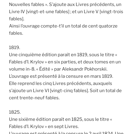
Nouvelles fables ». S’ajoute aux Livres précédents, un
Livre IV [vingt-et-une fables] ; et un Livre V [vingt-trois
fables].
Ainsi l’ouvrage compte-t’il un total de cent quatorze
fables.
1819.
Une cinquième édition paraît en 1819, sous le titre «
Fables d’I. Krylov » en six parties, et deux tomes en un
volume in-8. « Édité » par Aleksandr Pokhorskii.
L’ouvrage est présenté à la censure en mars 1819.
Elle reprend les cinq Livres précédents, auxquels
s’ajoute un Livre VI [vingt-cinq fables]. Soit un total de
cent trente-neuf fables.
1825.
Une sixième édition paraît en 1825, sous le titre «
Fables d’I. Krylov » en sept Livres.
L’ouvrage est présenté à la censure le 2 avril 1824. Une