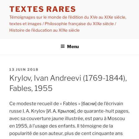
Aller
TEXTES RARES
au
Témoignages sur le monde de l'édition du XVe au XIXe siècle,
contenu
textes et images / Philosophie française du XIXe siècle /
principal
Histoire de l'éducation au XIXe siècle
Menu
PUBLIÉ
13 JUIN 2018
LE
Krylov, Ivan Andreevi (1769-1844),
Fables, 1955
Ce modeste recueil de « Fables » [басни] de l’écrivain
russe I. A. Krylov [И. А. Крылов], de quarante-huit pages,
avec sa couverture jaune illustrée, est paru à Moscou
en 1955, à l’usage des enfants. Il témoigne de la
popularité de son auteur, plus de cent cinquante ans