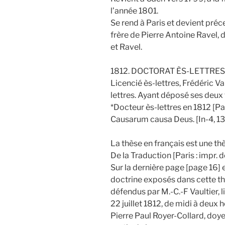
l’année 1801.
Se rend à Paris et devient préc
frère de Pierre Antoine Ravel,
et Ravel.
1812. DOCTORAT ÈS-LETTRES
Licencié ès-lettres, Frédéric Va
lettres. Ayant déposé ses deux t
*Docteur ès-lettres en 1812 [Pari
Causarum causa Deus. [In-4, 13 
La thèse en français est une th
De la Traduction [Paris : impr. de
Sur la dernière page [page 16] 
doctrine exposés dans cette th
défendus par M.-C.-F Vaultier, l
22 juillet 1812, de midi à deux 
Pierre Paul Royer-Collard, doyen