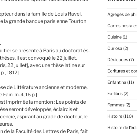
epteur dans la famille de Louis Ravel,
Agrégés de phi
 de la grande banque parisienne Tourton
Cartes postale
Cuisine
(1)
.
Curiosa
(2)
ultier se présente à Paris au doctorat ès-
hèses, il est convoqué le 22 juillet.
Dédicaces
(7)
s, 22 juillet], avec une thèse latine sur
Ecritures et c
p., 1812].
Enfantina
(11)
èse de Littérature ancienne et moderne,
Ex-libris
(2)
 Fain. In-4, 16 p.].
est imprimée la mention : Les points de
Femmes
(2)
èse seront développés, éclaircis et
Histoire
(110)
icencié, aspirant au grade de docteur, le
heures.
Histoire de l’éd
 de la Faculté des Lettres de Paris, fait