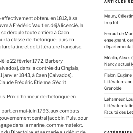
ARTICLES R
Maury, Célestin
e effectivement obtenu en 1812, à sa
trop tôt
re à Frédéric Vaultier, déjà licencié, la
e se déroule toute entière à Caen
Ferrouil de Mon
r la classe de rhétorique ; puis en
enseignant, cen
ature latine et de Littérature française.
départemental
Méalin, Alexis 
Né le 22 février 1772, Barbery
Nancy, actuel 
lvados], dans la contrée du Cinglais,
21 janvier 1843, à Caen [Calvados].
Fialon, Eugène
Littérature anc
aude Frédéric Étienne. S’écrit
Grenoble
is. Prix d’honneur de rhétorique en
Lehanneur, Lou
Littérature lati
 part, en mai-juin 1793, aux combats
Faculté des Le
gouvernement central jacobin. Puis, pour
engage dans la marine, comme matelot.
in du Directoire, et se marie au début de
CATÉGORIES