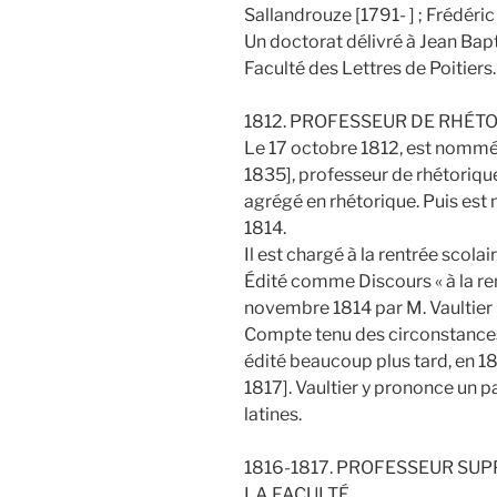
Sallandrouze [1791- ] ; Frédéri
Un doctorat délivré à Jean Bap
Faculté des Lettres de Poitiers
1812. PROFESSEUR DE RHÉT
Le 17 octobre 1812, est nomm
1835], professeur de rhétoriqu
agrégé en rhétorique. Puis est
1814.
Il est chargé à la rentrée scola
Édité comme Discours « à la r
novembre 1814 par M. Vaultier 
Compte tenu des circonstances 
édité beaucoup plus tard, en 1817
1817]. Vaultier y prononce un 
latines.
1816-1817. PROFESSEUR SUP
LA FACULTÉ.