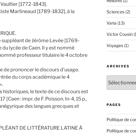
Reliures
(1)
c Vaultier [1772-1843].
tiste Martineaud [1789-1832], à la
Sciences
(2)
.
Varia
(13)
ORIQUE.
Victor Cousin
(
é suppléant de Jérôme Levée [1769-
Voyages
(1)
e du lycée de Caen. Il y est nommé
 nommé professeur titulaire le 4 octobre
ARCHIVES
ire de prononcer le discours d'usage.
entrée du corps académique le 4
Archives
».
historiques, le texte de ce discours est
 [Caen : impr. de F. Poisson. In-4, 15 p.,
PAGES
panégyrique des langues grecques et
Politique de con
PLÉANT DE LITTÉRATURE LATINE À
Politique de co