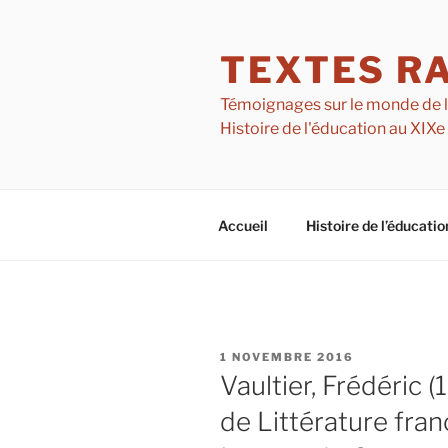
Aller
au
TEXTES R
contenu
principal
Témoignages sur le monde de l'é
Histoire de l'éducation au XIXe
Accueil
Histoire de l’éducatio
PUBLIÉ
1 NOVEMBRE 2016
LE
Vaultier, Frédéric 
de Littérature fran