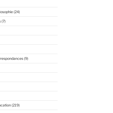
losophie
(24)
s
(7)
orrespondances
(9)
ucation
(219)