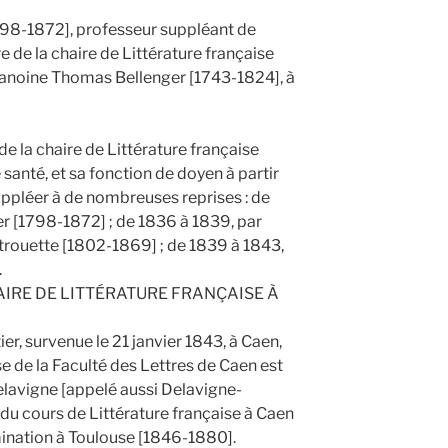
798-1872], professeur suppléant de
e de la chaire de Littérature française
chanoine Thomas Bellenger [1743-1824], à
 de la chaire de Littérature française
 santé, et sa fonction de doyen à partir
uppléer à de nombreuses reprises : de
r [1798-1872] ; de 1836 à 1839, par
rouette [1802-1869] ; de 1839 à 1843,
.
AIRE DE LITTÉRATURE FRANÇAISE À
er, survenue le 21 janvier 1843, à Caen,
se de la Faculté des Lettres de Caen est
lavigne [appelé aussi Delavigne-
du cours de Littérature française à Caen
mination à Toulouse [1846-1880].