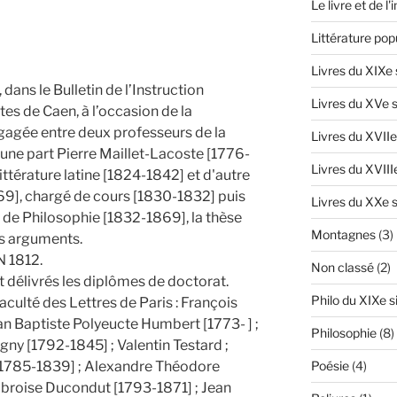
Le livre et de l
Littérature pop
Livres du XIXe 
 dans le Bulletin de l’Instruction
Livres du XVe s
es de Caen, à l’occasion de la
gagée entre deux professeurs de la
Livres du XVIIe
'une part Pierre Maillet-Lacoste [1776-
Livres du XVIII
ittérature latine [1824-1842] et d'autre
9], chargé de cours [1830-1832] puis
Livres du XXe s
re de Philosophie [1832-1869], la thèse
Montagnes
(3)
urs arguments.
 1812.
Non classé
(2)
t délivrés les diplômes de doctorat.
Philo du XIXe s
aculté des Lettres de Paris : François
an Baptiste Polyeucte Humbert [1773- ] ;
Philosophie
(8)
gny [1792-1845] ; Valentin Testard ;
[1785-1839] ; Alexandre Théodore
Poésie
(4)
mbroise Ducondut [1793-1871] ; Jean