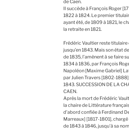
de Caen.
Il succède à François Roger [1
1822 à 1824. Le premier titulair
ayant été, de 1809 à 1821, le 
la retraite en 1821.
Frédéric Vaultier reste titulaire
jusqu’en 1843. Mais son état de
de 1835, l’amènent à se faire s
1834 à 1836, par François Roge
Napoléon [Maxime Gabriel] Lat
par Julien Travers [1802-1888]
1843. SUCCESSION DE LA CH
CAEN.
Après la mort de Frédéric Vaulti
la chaire de Littérature françai
d'abord confiée à Ferdinand De
Marreaux] [1817-1801], chargé 
de 1843 à 1846, jusqu'à sa no