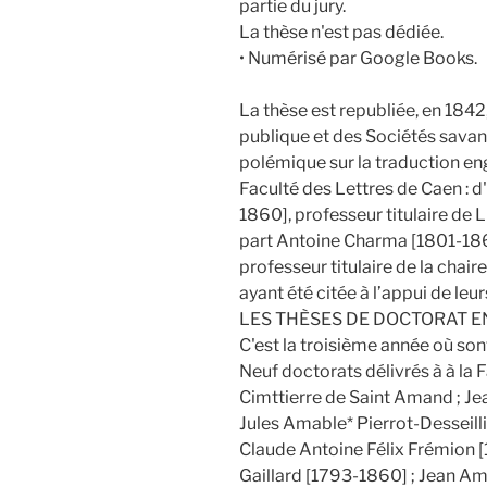
partie du jury.
La thèse n'est pas dédiée.
• Numérisé par Google Books.
La thèse est republiée, en 1842,
publique et des Sociétés savant
polémique sur la traduction en
Faculté des Lettres de Caen : d
1860], professeur titulaire de L
part Antoine Charma [1801-186
professeur titulaire de la chai
ayant été citée à l’appui de le
LES THÈSES DE DOCTORAT EN
C'est la troisième année où son
Neuf doctorats délivrés à à la F
Cimttierre de Saint Amand ; Je
Jules Amable* Pierrot-Desseilli
Claude Antoine Félix Frémion 
Gaillard [1793-1860] ; Jean A