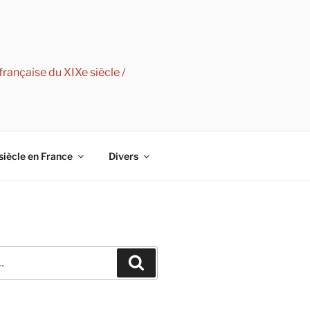
rançaise du XIXe siècle /
siècle en France
Divers
Recherche