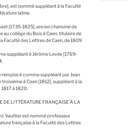
re], est nommé suppléant à la Faculté
térature latine.
isset [1735-1825], ancien chanoine de
au collège du Bois à Caen, titulaire de
à la Faculté des Lettres de Caen, de 1809
mme suppléant à Jérôme Levée [1769-
4.
me remplacé comme suppléant par Jean
e troisième à Caen [1812], suppléant à la
 1817 à 1820.
E DE LITTÉRATURE FRANÇAISE À LA
ric Vaultier est nommé professeur
rature française à la Faculté des Lettres