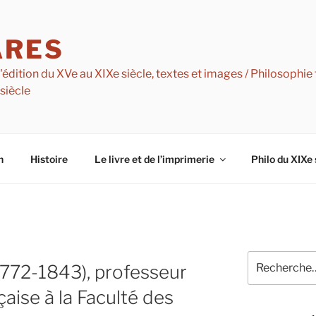
ARES
dition du XVe au XIXe siècle, textes et images / Philosophie f
 siècle
n
Histoire
Le livre et de l’imprimerie
Philo du XIXe 
Recherche
(1772-1843), professeur
pour
:
çaise à la Faculté des