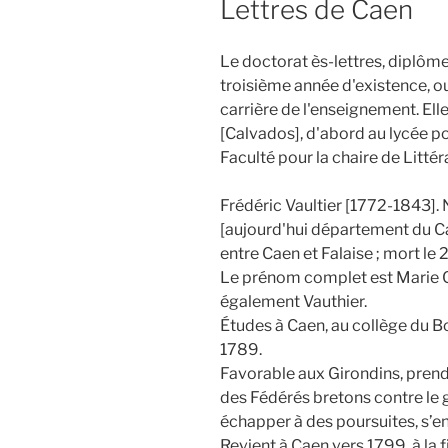
Lettres de Caen
Le doctorat ès-lettres, diplôm
troisième année d'existence, ouv
carrière de l'enseignement. Ell
[Calvados], d'abord au lycée pou
Faculté pour la chaire de Littér
Frédéric Vaultier [1772-1843]. 
[aujourd'hui département du Ca
entre Caen et Falaise ; mort le 
Le prénom complet est Marie Cl
également Vauthier.
Études à Caen, au collège du Bo
1789.
Favorable aux Girondins, prend
des Fédérés bretons contre le 
échapper à des poursuites, s’
Revient à Caen vers 1799, à la f