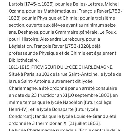
Lartois [1745-c. 1825], pour les Belles-Lettres, Michel
Ozanne, pour les Mathématiques, François Rever[1753-
1828], pour la Physique et Chimie ; pour la troisième
section, ouverte aux élèves ayant au minimum seize
ans, Deshayes, pour la Grammaire générale, Le Roux,
pour l'Histoire, Alexandre Lerebourg, pour la
Législation. François Rever [1753-1828], déjà
professeur de Physique et de Chimie est également
Bibliothécaire.
1811-1815. PROVISEUR DU LYCÉE CHARLEMAGNE.
Situé à Paris, au 101 de la rue Saint-Antoine, le lycée de
la rue Saint-Antoine, autrement dit lycée
Charlemagne, a été ordonné par un arrêté consulaire
en date du 23 fructidor an XI [10 septembre 1803], en
même temps que le lycée Napoléon [futur collège
Henri-IV] ; et le lycée Bonaparte [futur lycée
Condorcet] ; tandis que le lycée Louis-le-Grand a été
ordonné le 3 thermidor an XI [21 juillet 1803].
Le lycée Charlemagne succède à l'École centrale de la