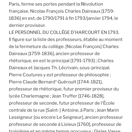
Paris, ferme ses portes pendant la Révolution
française. Nicolas François Charles Daireaux [1759-
1836] en est, de 1790/1791 à fin 1793/janvier 1794, le
dernier proviseur.
LE PERSONNEL DU COLLÈGE D'HARCOURT EN 1793.
Il figure sur la liste des professeurs, établie au moment
de la fermeture du collège. [Nicolas François] Charles
Daireaux [1759-1836], ancien professeur de
rhétorique, en est le principal [1791-1793] ; Charles
Daireaux et Jacques Th. Lécrivain, sous-principal.
Pierre Coutures y est professeur de philosophie ;
Pierre Claude Bernard* Guéroult [1744-1821],
professeur de rhétorique, futur premier proviseur du
lycée Charlemagne ; Jean Truffer [1746-1828],
professeur de seconde, futur professeur de l'École
centrale de la rue [Saint-] Antoine, à Paris ; Jean Marin
Leseigneur [ou encore Le Seigneur], ancien professeur
professeur de seconde à Lisieux [1760], professeur de
troisième et en même temps procureur ; Gisles Vasse,