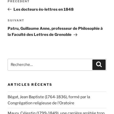
Article
PRÉCÉDENT
de
précédent
Les docteurs ès-lettres en 1848
l’article
Article
SUIVANT
suivant
Patru, Guillaume Anne, professeur de Philosophie à
la Faculté des Lettres de Grenoble
Recherche
Recher
pour
:
ARTICLES RÉCENTS
Bégat, Jean Baptiste (1764-1836), formé par la
Congrégation religieuse de l’Oratoire
Maury, Célestin (1799-1849), une carrière arrêtée trop