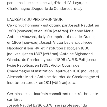
parisiens [Luce de Lancival, d’Henri-IV ; Laya, de
Charlemagne ; Deguerle de Condorcet ; etc.].
LAURÉATS DU PRIX D’HONNEUR.
Ce < prix d’honneur > est obtenu par Joseph Naudet, en
1803 [nouveau] et en 1804 [vétéran] ; Etienne Marie
Antoine Mouzard, du lycée Impérial (Louis-le-Grand),
en 1805 [nouveau] ; Joseph Victor Leclerc, du lycée
Napoléon (Henri-IV) et Institution Dabot, en 1806
[nouveau] et en 1807 [vétéran] ; Antoine Sigismond
Glandaz, de Charlemagne, en 1808 ; A. P. S. Petitjean, du
lycée Napoléon, en 1809 ; Victor Cousin, de
Charlemagne et Institution Lepître, en 1810 [nouveau] ;
Alexandre Martin Antoine Hourdou de Charlemagne et
Institution Leroux, en 1811 [vétéran] ; etc.
Certains de ces lauréats connaîtront une très brillante
carrière :
Joseph Naudet [1786-1878], sera professeur du