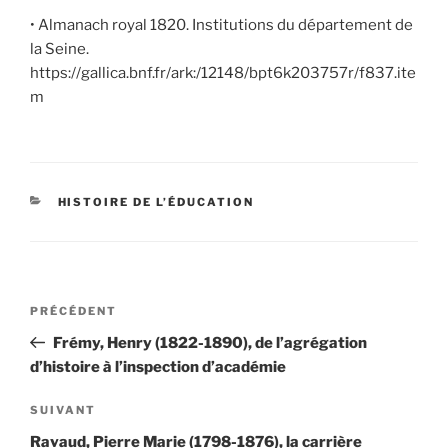
• Almanach royal 1820. Institutions du département de
la Seine.
https://gallica.bnf.fr/ark:/12148/bpt6k203757r/f837.ite
m
CATÉGORIES
HISTOIRE DE L’ÉDUCATION
Navigation
Article
PRÉCÉDENT
de
précédent
Frémy, Henry (1822-1890), de l’agrégation
l’article
d’histoire à l’inspection d’académie
Article
SUIVANT
suivant
Ravaud, Pierre Marie (1798-1876), la carrière