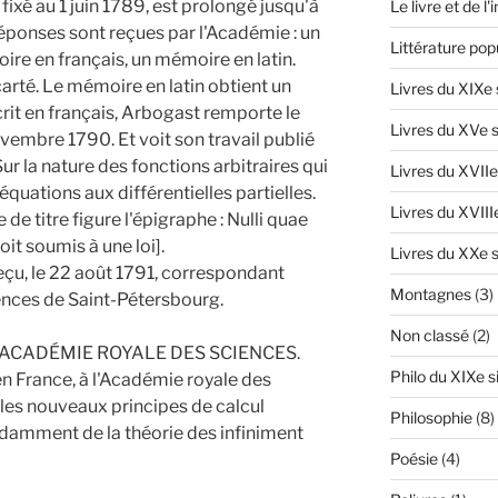
ixé au 1 juin 1789, est prolongé jusqu'à
Le livre et de l
réponses sont reçues par l'Académie : un
Littérature pop
e en français, un mémoire en latin.
rté. Le mémoire en latin obtient un
Livres du XIXe 
rit en français, Arbogast remporte le
Livres du XVe s
vembre 1790. Et voit son travail publié
ur la nature des fonctions arbitraires qui
Livres du XVIIe
équations aux différentielles partielles.
Livres du XVIII
e de titre figure l'épigraphe : Nulli quae
soit soumis à une loi].
Livres du XXe s
 reçu, le 22 août 1791, correspondant
Montagnes
(3)
ences de Saint-Pétersbourg.
Non classé
(2)
'ACADÉMIE ROYALE DES SCIENCES.
Philo du XIXe s
en France, à l'Académie royale des
 les nouveaux principes de calcul
Philosophie
(8)
endamment de la théorie des infiniment
Poésie
(4)