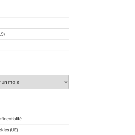
19)
fidentialité
okies (UE)