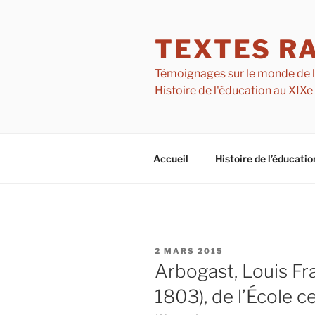
Aller
au
TEXTES R
contenu
principal
Témoignages sur le monde de l'é
Histoire de l'éducation au XIXe
Accueil
Histoire de l’éducatio
PUBLIÉ
2 MARS 2015
LE
Arbogast, Louis Fr
1803), de l’École c