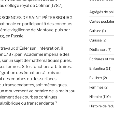
u collège royal de Colmar [1787].
Agrégés de phi
S SCIENCES DE SAINT-PÉTERSBOURG.
Cartes postale
nationale en participant à des concours
émie virgilienne de Mantoue, puis par
Cuisine
(1)
g, en Russie.
Curiosa
(2)
travaux d'Euler sur l'intégration, il
Dédicaces
(7)
en 1787, par l'Académie impériale des
Ecritures et c
 sur un sujet de mathématiques pures.
s termes : Si les fonctions arbitraires,
Enfantina
(11)
tégration des équations à trois ou
Ex-libris
(2)
nt des courbes ou des surfaces
ou transcendantes, soit mécaniques,
Femmes
(2)
 un mouvement volontaire de la main ; ou
Histoire
(110)
eulement des courbes continues
 algébrique ou transcendante ?
Histoire de l’éd