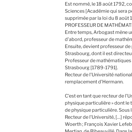
Est nommé, le 18 août 1792, c
Sciences [Académie qui sera p
supprimée par la loi du 8 août 
PROFESSEUR DE MATHÉMATI
Entre temps, Arbogast mène une 
d'abord, professeur de mathém
Ensuite, devient professeur de
Strasbourg, dont il est directe
Professeur de mathématiques à l
Strasbourg [1789-1791].
Recteur de l'Université nationa
remplacement d'Hermann.
C'est en tant que recteur de l'U
physique particulière » dont le t
de physique particulière. Sous 
Recteur de l'Université, […] ré
Woerth ; François Xavier Lefeb
Mertian, de Ribeauvillé. Dans la