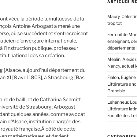
ARTICLES R
Maury, Célestin
t vécu la période tumultueuse de la
trop tôt
rançois Antoine Arbogast a mené une
erse, où se succèdent et s'entrecroisent
Ferrouil de Mon
aticien d'envergure internationale,
enseignant, cen
 l'Instruction publique, professeur
départemental
titut national dès sa création.
Méalin, Alexis 
Nancy, actuel 
ig [Alsace, aujourd'hui département du
an XI [8 avril 1803], à Strasbourg [Bas-
Fialon, Eugène
Littérature anc
Grenoble
ire de bailli et de Catharina Schmitt.
Lehanneur, Lou
Université de Strasbourg, Arbogast
Littérature lati
endant quelques années, comme avocat
Faculté des Le
ain d'Alsace, institution chargée des
a royauté française.À côté de cette
se en mathématiques, et devient
CATÉGORIES