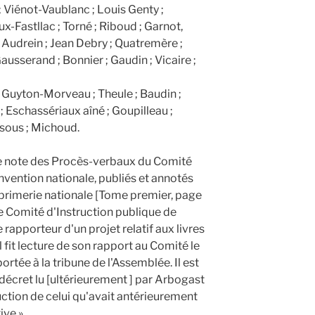
; Viénot-Vaublanc ; Louis Genty ;
x-Fastllac ; Torné ; Riboud ; Garnot,
; Audrein ; Jean Debry ; Quatremère ;
ausserand ; Bonnier ; Gaudin ; Vicaire ;
; Guyton-Morveau ; Theule ; Baudin ;
; Eschassériaux aîné ; Goupilleau ;
ssous ; Michoud.
e note des Procès-verbaux du Comité
nvention nationale, publiés et annotés
Imprimerie nationale [Tome premier, page
 le Comité d'Instruction publique de
rapporteur d'un projet relatif aux livres
 fit lecture de son rapport au Comité le
ortée à la tribune de l'Assemblée. Il est
décret lu [ultérieurement ] par Arbogast
uction de celui qu'avait antérieurement
ive ».