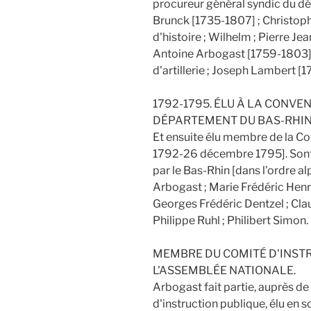
procureur général syndic du d
Brunck [1735-1807] ; Christop
d'histoire ; Wilhelm ; Pierre J
Antoine Arbogast [1759-1803] ;
d'artillerie ; Joseph Lambert [
1792-1795. ÉLU À LA CONVE
DÉPARTEMENT DU BAS-RHIN
Et ensuite élu membre de la C
1792-26 décembre 1795]. Sont 
par le Bas-Rhin [dans l'ordre a
Arbogast ; Marie Frédéric Henri
Georges Frédéric Dentzel ; Clau
Philippe Ruhl ; Philibert Simon.
MEMBRE DU COMITÉ D'INST
L'ASSEMBLÉE NATIONALE.
Arbogast fait partie, auprès d
d'instruction publique, élu en 