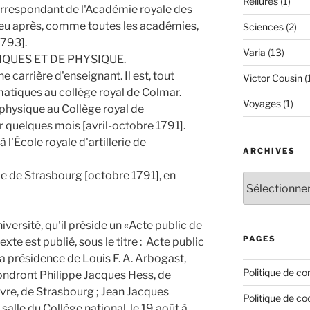
Reliures
(1)
orrespondant de l'Académie royale des
eu après, comme toutes les académies,
Sciences
(2)
1793].
Varia
(13)
QUES ET DE PHYSIQUE.
carrière d'enseignant. Il est, tout
Victor Cousin
(
atiques au collège royal de Colmar.
Voyages
(1)
 physique au Collège royal de
ur quelques mois [avril-octobre 1791].
'École royale d'artillerie de
ARCHIVES
le de Strasbourg [octobre 1791], en
Archives
niversité, qu'il préside un «Acte public de
PAGES
exte est publié, sous le titre : Acte public
la présidence de Louis F. A. Arbogast,
Politique de con
pondront Philippe Jacques Hess, de
vre, de Strasbourg ; Jean Jacques
Politique de co
 salle du Collège national, le 19 août à