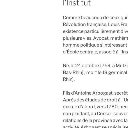
l’Institut
Comme beaucoup de ceux qui on
Révolution française, Louis F
existence particulièrement div
plusieurs vies. Avocat, mathém
homme politique s'intéressant à
d'École centrale, associé à l'Ins
Né, le 24 octobre 1759, à Mutz
Bas-Rhin] ; mort le 18 germinal 
Rhin].
Fils d'Antoine Arbogast, secréta
Après des études de droit à l'
exerce d'abord, vers 1780, p
non plaidant, au Conseil souver
relations de la province avec l
activité, Arbogast se spéciali