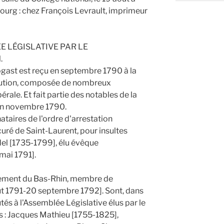
bourg : chez François Levrault, imprimeur
ÉE LÉGISLATIVE PAR LE
.
ogast est reçu en septembre 1790 à la
itution, composée de nombreux
érale. Et fait partie des notables de la
en novembre 1790.
gnataires de l'ordre d'arrestation
uré de Saint-Laurent, pour insultes
del [1735-1799], élu évêque
mai 1791].
rtement du Bas-Rhin, membre de
ût 1791-20 septembre 1792]. Sont, dans
tés à l'Assemblée Législative élus par le
és : Jacques Mathieu [1755-1825],