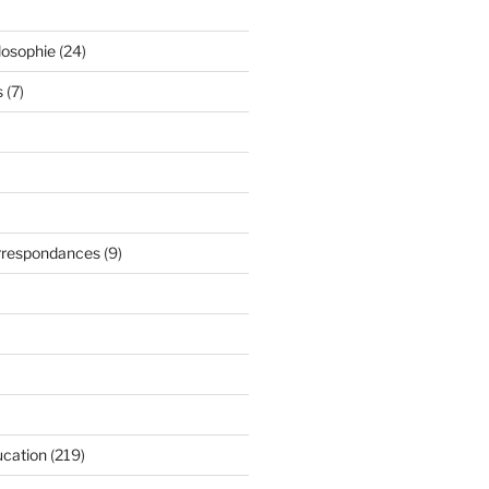
losophie
(24)
s
(7)
orrespondances
(9)
ucation
(219)