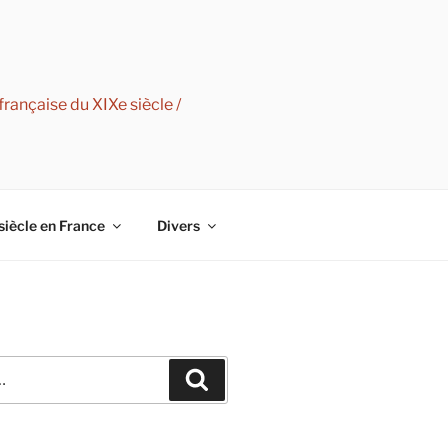
rançaise du XIXe siècle /
siècle en France
Divers
Recherche