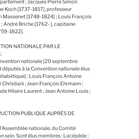
épartement ; Jacques Pierre Simon
he Koch [1737-1817], professeur
ean Massenet [1748-1824] ; Louis François
 André Briche [1762- ], capitaine
1759-1822].
NTION NATIONALE PAR LE
.
onvention nationale [20 septembre
députés à la Convention nationale élus
lphabétique] : Louis François Antoine
 Christiani ; Jean-François Ehrmann ;
de Hilaire Laurent ; Jean Antoine Louis ;
RUCTION PUBLIQUE AUPRÈS DE
e l'Assemblée nationale, du Comité
son sein. Sont élus membres : Lacépède ;