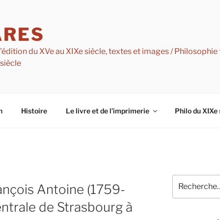
ARES
dition du XVe au XIXe siècle, textes et images / Philosophie f
 siècle
n
Histoire
Le livre et de l’imprimerie
Philo du XIXe 
Recherche
ançois Antoine (1759-
pour
:
entrale de Strasbourg à