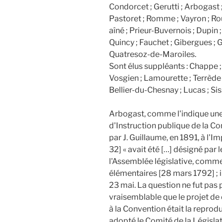
Condorcet ; Gerutti ; Arbogast 
Pastoret ; Romme ; Vayron ; Rou
aîné ; Prieur-Buvernois ; Dupin 
Quincy ; Fauchet ; Gibergues ; G
Quatresoz-de-Maroiles.
Sont élus suppléants : Chappe 
Vosgien ; Lamourette ; Terrède 
Bellier-du-Chesnay ; Lucas ; Si
Arbogast, comme l'indique un
d'Instruction publique de la Co
par J. Guillaume, en 1891, à l'
32] « avait été […] désigné par
l'Assemblée législative, comme 
élémentaires [28 mars 1792] ; il
23 mai. La question ne fut pas p
vraisemblable que le projet de 
à la Convention était la reprod
adopté le Comité de la Législat