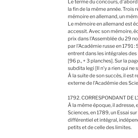
Le terme du concours, d'abord f
la fin de la même année. Trois 
mémoire en allemand, un mémoir
Le mémoire en allemand est éca
accessit. Avec son mémoire, éc
prix dans l'Assemblée du 29 no
par l'Académie russe en 1791 : S
entrent dans les intégrales des 
[96 p., + 3 planches]. Sur la pag
subdita legi [Il n'y a rien qui ne 
À la suite de son succès, il est
externe de l'Académie des Sci
1792. CORRESPONDANT DE L
À la même époque, il adresse, 
Sciences, en 1789, un Essai sur
différentiel et intégral, indép
petits et de celle des limites.