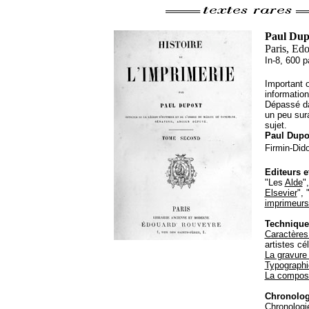
Paul Dup
Paris, Ed
In-8, 600 
Important o
information
Dépassé da
un peu sur
sujet.
Paul Dupo
Firmin-Dido
Editeurs 
"Les
Alde
"
Elsevier
", 
imprimeurs
Technique
Caractères
artistes cé
La gravure 
Typographi
La composi
Chronolog
Chronologie