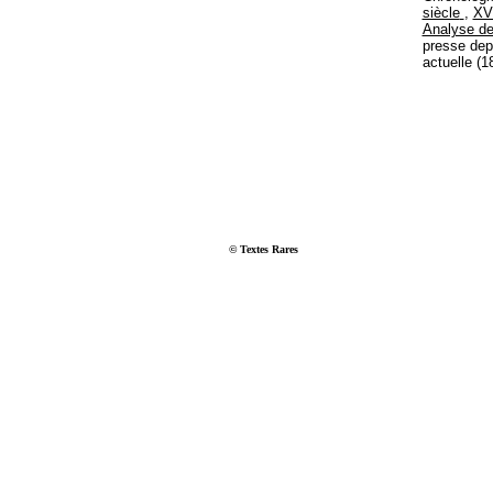
siècle
,
XVI
Analyse des
presse depu
actuelle (1
© Textes Rares