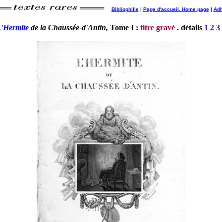
tt
Bibliophilie
|
Page d'accueil. Home page
|
Adh
'Hermite
de la Chaussée-d'Antin,
Tome I :
titre gravé
. détails
1
2
3